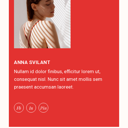
ANNA SVILANT
Nullam id dolor finibus, efficitur lorem ut,
consequat nisl. Nunc sit amet mollis sem
praesent accumsan laoreet.
Fb
In
Pin